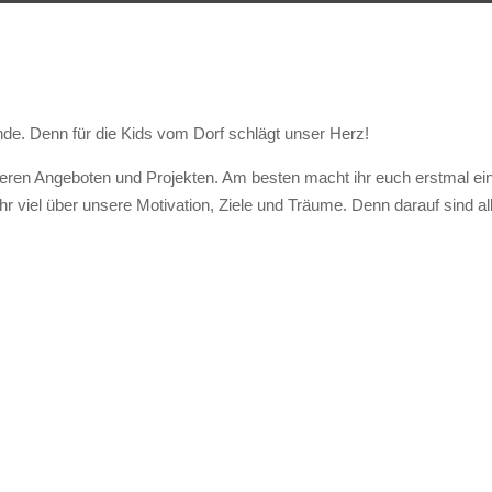
nde. Denn für die Kids vom Dorf schlägt unser Herz!
unseren Angeboten und Projekten. Am besten macht ihr euch erstmal ei
ihr viel über unsere Motivation, Ziele und Träume. Denn darauf sind al
Mädchenkram, before I die,
OPEN ano, Krachgarten, W
espekt und Toleranz Pass,