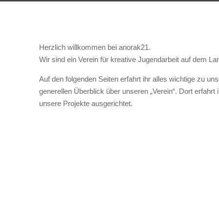
Herzlich willkommen bei anorak21.
Wir sind ein Verein für kreative Jugendarbeit auf dem La
Auf den folgenden Seiten erfahrt ihr alles wichtige zu 
generellen Überblick über unseren „Verein“. Dort erfahrt 
unsere Projekte ausgerichtet.
Die Menschen und der Traum hinter
JUZ, 
Reitstunden und Voltigieren,
RTP-R