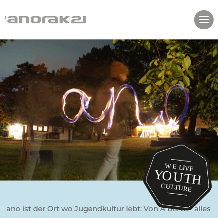
ano ist der Ort wo Jugendkultur lebt: Von A bis O – alles