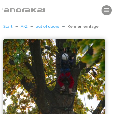
Start
A-Z
out of doors
Kennenlerntage
K
K
K